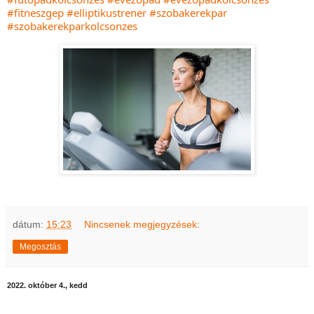
#fitneszgep
#elliptikustrener
#szobakerekpar
#szobakerekparkolcsonzes
dátum:
15:23
Nincsenek megjegyzések:
Megosztás
2022. október 4., kedd