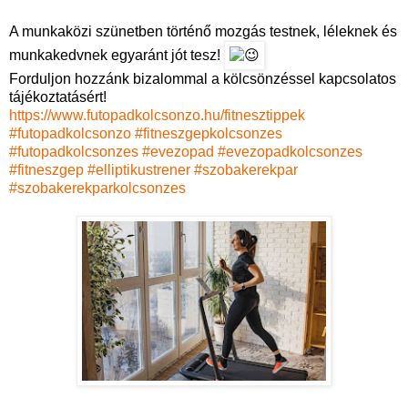
A munkaközi szünetben történő mozgás testnek, léleknek és
munkakedvnek egyaránt jót tesz!
Forduljon hozzánk bizalommal a kölcsönzéssel kapcsolatos
tájékoztatásért!
https://www.futopadkolcsonzo.hu/fitnesztippek
#futopadkolcsonzo
#fitneszgepkolcsonzes
#futopadkolcsonzes
#evezopad
#evezopadkolcsonzes
#fitneszgep
#elliptikustrener
#szobakerekpar
#szobakerekparkolcsonzes