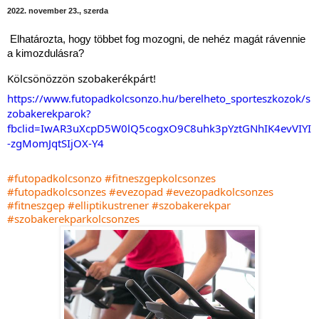
2022. november 23., szerda
Elhatározta, hogy többet fog mozogni, de nehéz magát rávennie 
a kimozdulásra?
Kölcsönözzön szobakerékpárt!
https://www.futopadkolcsonzo.hu/berelheto_sporteszkozok/s
zobakerekparok?
fbclid=IwAR3uXcpD5W0lQ5cogxO9C8uhk3pYztGNhIK4evVIYI
-zgMomJqtSIjOX-Y4
#futopadkolcsonzo
#fitneszgepkolcsonzes
#futopadkolcsonzes
#evezopad
#evezopadkolcsonzes
#fitneszgep
#elliptikustrener
#szobakerekpar
#szobakerekparkolcsonzes