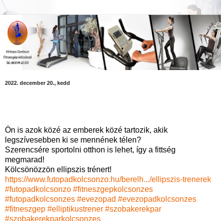
2022. december 20., kedd
Ön is azok közé az emberek közé tartozik, akik
legszívesebben ki se mennének télen?
Szerencsére sportolni otthon is lehet, így a fittség
megmarad!
Kölcsönözzön ellipszis trénert!
https://www.futopadkolcsonzo.hu/berelh.../ellipszis-trenerek
#futopadkolcsonzo
#fitneszgepkolcsonzes
#futopadkolcsonzes
#evezopad
#evezopadkolcsonzes
#fitneszgep
#elliptikustrener
#szobakerekpar
#szobakerekparkolcsonzes