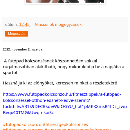
dátum:
12:45
Nincsenek megjegyzések:
Megosztás
2022. november 2., szerda
A futópad kölcsönzésnek köszönhetően sokkal 
rugalmasabban alakítható, hogy mikor iktatja be a napjába a 
sportot.
Használja ki az előnyöket, keressen minket a részletekért!
https://www.futopadkolcsonzo.hu/fitnesztippek/a-futopad-
kolcsonzessel-otthon-edzhet-kedve-szerint?
fbclid=IwAR1k9DECBkdeWkIOGYU_hbt1pMKKXmsR4fDz_zwu
Bvqx40TMGkUwgmkaiSc
#futopadkolcsonzo
#fitneszgepkolcsonzes
#futopadkolcsonzes
#evezopad
#evezopadkolcsonzes